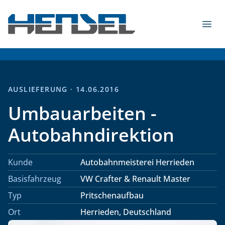
Zum Inhalt springen
Menü
HENSEL Fahrzeugbau GmbH & Co. KG - 2026
AUSLIEFERUNG · 14.06.2016
Umbauarbeiten -
Autobahndirektion
Kunde
Autobahnmeisterei Herrieden
Basisfahrzeug
VW Crafter & Renault Master
Typ
Pritschenaufbau
Ort
Herrieden, Deutschland