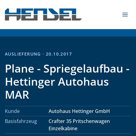
Zum Inhalt springen
Menü
HENSEL Fahrzeugbau GmbH & Co. KG - 2026
AUSLIEFERUNG · 20.10.2017
Plane - Spriegelaufbau -
Hettinger Autohaus
MAR
Kunde
Autohaus Hettinger GmbH
Basisfahrzeug
Crafter 35 Pritschenwagen
Einzelkabine