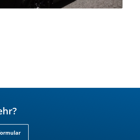
ehr?
formular