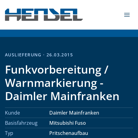
Zum Inhalt springen
Menü
HENSEL Fahrzeugbau GmbH & Co. KG - 2026
AUSLIEFERUNG · 26.03.2015
Funkvorbereitung /
Warnmarkierung -
Daimler Mainfranken
Kunde
Daimler Mainfranken
Basisfahrzeug
Mitsubishi Fuso
Typ
Pritschenaufbau