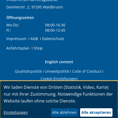
Daimlerstr. 2, 97295 Waldbrunn
Öffnungszeiten
Mo-Do:
08:00-16:30
Fr:
08:00-12:45
Impressum
I
AGB
I
Datenschutz
Anfahrtsplan
I
Shop
English content
Qualitätspolitik
I
Umweltpolitik
I
Code of Conduct
I
Cookie-Einstellungen
Wir laden Dienste von Dritten (Statistik, Video, Karte)
© 2026 HENSEL Fahrzeugbau GmbH & Co. KG. Alle Rechte
nur mit Ihrer Zustimmung. Notwendige Funktionen der
vorbehalten.
Website laufen ohne solche Dienste.
Konzeption & Umsetzung:
INNOMEGA AB
Einstellungen
Alle ablehnen
Alle akzeptieren