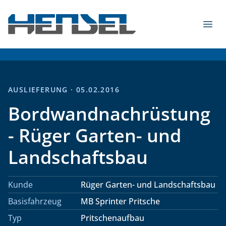
Zum Inhalt springen
Menü
HENSEL Fahrzeugbau GmbH & Co. KG - 2026
AUSLIEFERUNG · 05.02.2016
Bordwandnachrüstung
- Rüger Garten- und
Landschaftsbau
Kunde
Rüger Garten- und Landschaftsbau
Basisfahrzeug
MB Sprinter Pritsche
Typ
Pritschenaufbau