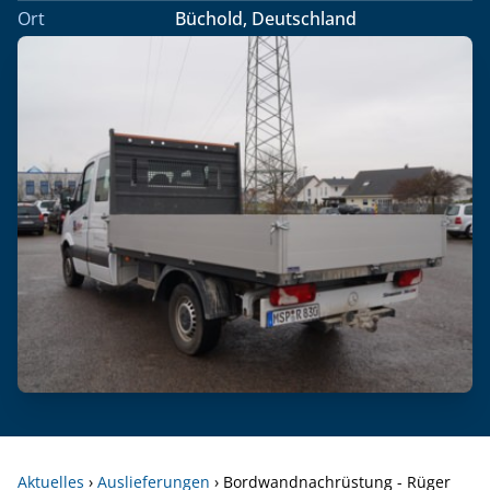
Ort
Büchold, Deutschland
Aktuelles
›
Auslieferungen
›
Bordwandnachrüstung - Rüger