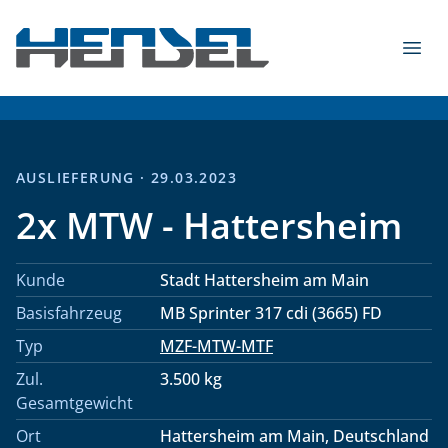
Zum Inhalt springen
Menü
HENSEL Fahrzeugbau GmbH & Co. KG - 2026
AUSLIEFERUNG · 29.03.2023
2x MTW - Hattersheim
Kunde
Stadt Hattersheim am Main
Basisfahrzeug
MB Sprinter 317 cdi (3665) FD
Typ
MZF-MTW-MTF
Zul.
3.500 kg
Gesamtgewicht
Ort
Hattersheim am Main, Deutschland