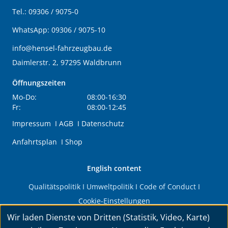
Tel.:
09306 / 9075-0
WhatsApp:
09306 / 9075-10
info@hensel-fahrzeugbau.de
Daimlerstr. 2, 97295 Waldbrunn
Öffnungszeiten
Mo-Do:
08:00-16:30
Fr:
08:00-12:45
Impressum
I
AGB
I
Datenschutz
Anfahrtsplan
I
Shop
English content
Qualitätspolitik
I
Umweltpolitik
I
Code of Conduct
I
Cookie-Einstellungen
Wir laden Dienste von Dritten (Statistik, Video, Karte)
© 2026 HENSEL Fahrzeugbau GmbH & Co. KG. Alle Rechte